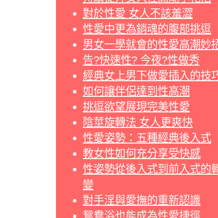
對於性愛 女人不該羞澀
性愛中更為銷魂的腹部挑逗
男女一學就會的性愛高潮妙
告?快速性? 今夜?性做秀
經典女上男下做愛插入的技
如何讓伴侶達到性高潮
挑逗欲望展現完美性愛
陰莖旋轉法 女人更爽快
性愛姿勢：五種經典後入式
教女性如何充分享受快感
性姿勢從後入式到前入式的
變
對手淫與愛撫的重新認識
鴛鴦浴也能成為性愛捷徑