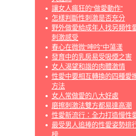
讓女人瘋狂的“做愛動作”
怎樣判斷性刺激是否充分
野外做愛給成年人找另類性
刺激感受
春心在微微“呻吟”中蕩漾
發育中的乳房易受吸煙之害
女人渴望和諧的肉體激情
性愛中要相互轉換的四種愛
方法
女人常做愛的八大好處
磨擦刺激法雙方都易達高潮
性愛新流行：全力打造慢性
最受男人追捧的性愛姿勢排
榜