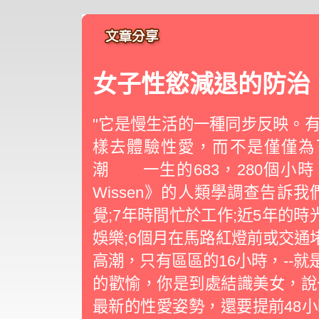
女子性慾減退的防治
"它是慢生活的一種同步反映。
樣去體驗性愛，而不是僅僅
潮 一生的683，280個小時
Wissen》的人類學調查告訴
覺;7年時間忙於工作;近5年的時
娛樂;6個月在馬路紅燈前或交通
高潮，只有區區的16小時，--就
的歡愉，你是到處結識美女，說
最新的性愛姿勢，還要提前48