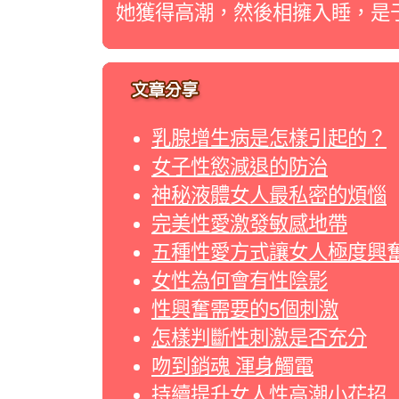
她獲得高潮，然後相擁入睡，是
乳腺增生病是怎樣引起的？
女子性慾減退的防治
神秘液體女人最私密的煩惱
完美性愛激發敏感地帶
五種性愛方式讓女人極度興
女性為何會有性陰影
性興奮需要的5個刺激
怎樣判斷性刺激是否充分
吻到銷魂 渾身觸電
持續提升女人性高潮小花招