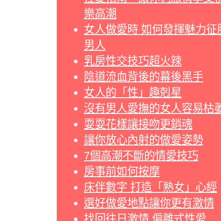
樂高潮
女人做愛時 如何發揮魅力征
男人
乳房性交技巧超火辣
陰道流血背後的幕後黑手
女人的「性」趣剋星
沒有男人愛撫的女人容易枯
耍耍花樣讓接吻更銷魂
讓你放心內射的做愛姿勢
7個高潮不斷的情愛技巧
房事前如何按摩
床伴數字 打造「熟女」心經
選好做愛地點讓你更有激情
找回往日激情 偏離式性愛