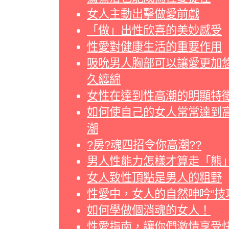
女人主動出擊做愛前戲
「做」出性欣喜的美妙感受
性愛對健康生活的重要作用
吸吮男人胸部可以讓愛更加
久纏綿
女性在達到性高潮的明顯特
如何使自己的女人常常達到
潮
?房?魂四招令你高潮??
男人性能力怎樣才算走「熊
女人致性頂點是男人的粗野
性愛中，女人的自然呻吟“技
如何學做個消魂的女人！
性愛指南，讓你們激情享受