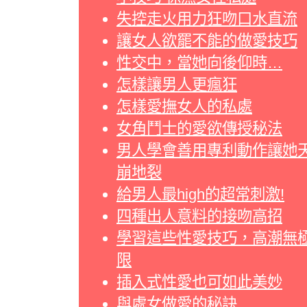
失控走火用力狂吻口水直流
讓女人欲罷不能的做愛技巧
性交中，當她向後仰時…
怎樣讓男人更瘋狂
怎樣愛撫女人的私處
女角鬥士的愛欲傳授秘法
男人學會善用專利動作讓她
崩地裂
給男人最high的超常刺激!
四種出人意料的接吻高招
學習這些性愛技巧，高潮無
限
插入式性愛也可如此美妙
與處女做愛的秘訣