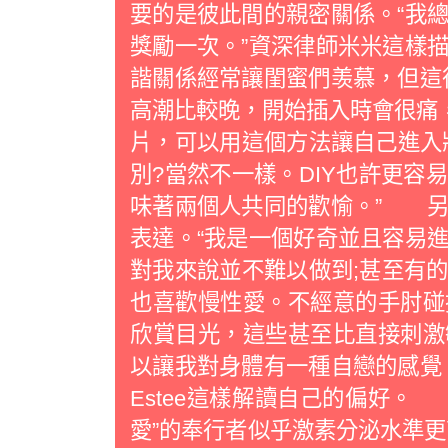
要的是彼此間的親密關係。“我
獎勵一次。”資深律師米米這樣
諧關係經常讓閨蜜們羡慕，但這
高潮比較晚，開始插入時會很痛
片，可以用這個方法讓自己進入
別?當然不一樣。DIY也許更容
味著兩個人共同的歡愉。” 另
表達。“我是一個好奇並且容易
對我來說並不難以做到;甚至有
也喜歡慢性愛。不經意的手肘碰
欣賞目光，這些甚至比直接刺激
以讓我對身體有一種自戀的感覺
Estee這樣解讀自己的偏好
愛”的奉行者似乎激素分泌水準更