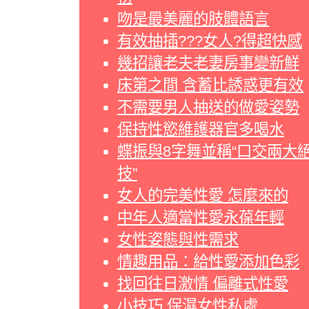
吻是最美麗的肢體語言
有效抽插???女人?得超快感
幾招讓老夫老妻房事變新鮮
床第之間 含蓄比誘惑更有效
不需要男人抽送的做愛姿勢
保持性慾維護器官多喝水
蝶振與8字舞並稱“口交兩大
技”
女人的完美性愛 怎麼來的
中年人適當性愛永葆年輕
女性姿態與性需求
情趣用品：給性愛添加色彩
找回往日激情 偏離式性愛
小技巧 保濕女性私處