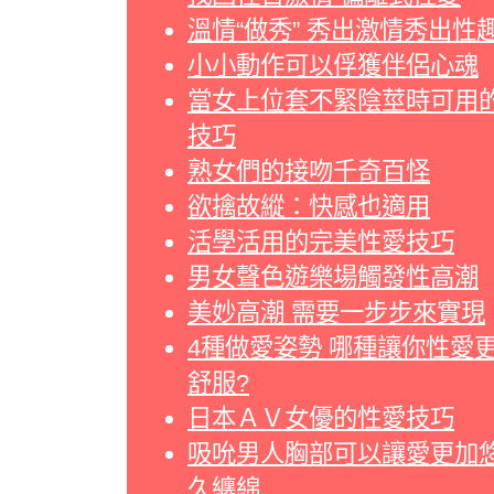
溫情“做秀” 秀出激情秀出性
小小動作可以俘獲伴侶心魂
當女上位套不緊陰莖時可用
技巧
熟女們的接吻千奇百怪
欲擒故縱：快感也適用
活學活用的完美性愛技巧
男女聲色遊樂場觸發性高潮
美妙高潮 需要一步步來實現
4種做愛姿勢 哪種讓你性愛
舒服?
日本ＡＶ女優的性愛技巧
吸吮男人胸部可以讓愛更加
久纏綿